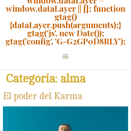
window.dataLayer =
window.dataLayer || []; function
gtag()
{dataLayer.push(arguments);}
gtag('js', new Date());
gtag('config', 'G-G2GP0D8RLY');
Categoría:
alma
El poder del Karma