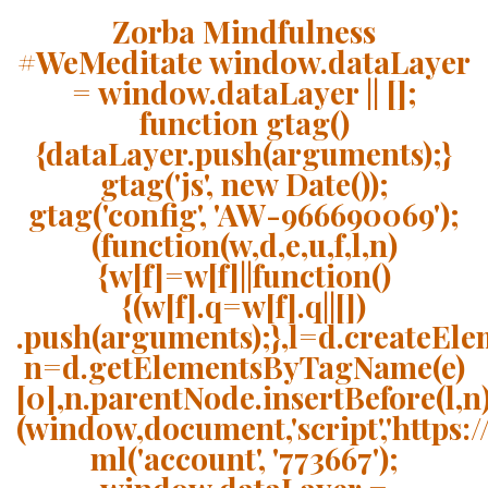
Zorba Mindfulness
#WeMeditate
window.dataLayer
= window.dataLayer || [];
function gtag()
{dataLayer.push(arguments);}
gtag('js', new Date());
gtag('config', 'AW-966690069');
(function(w,d,e,u,f,l,n)
{w[f]=w[f]||function()
{(w[f].q=w[f].q||[])
.push(arguments);},l=d.createElem
n=d.getElementsByTagName(e)
[0],n.parentNode.insertBefore(l,n)
(window,document,'script','https://
ml('account', '773667');